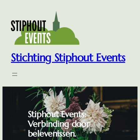
Ga
naar
de
inhoud
Stichting Stiphout Events
Stiphout Events:
Verbinding door
belevenissen.